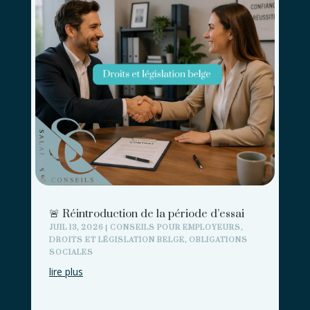
🚨 Réintroduction de la période d’essai
JUIL 13, 2026
|
CONSEILS POUR EMPLOYEURS
,
DROITS ET LÉGISLATION BELGE
,
OBLIGATIONS
SOCIALES
lire plus