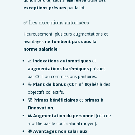
donc interdite, sauf si elle relève d’une des
exceptions prévues
par la loi.
✅ Les exceptions autorisées
Heureusement, plusieurs augmentations et
avantages
ne tombent pas sous la
norme salariale
:
📈
Indexations automatiques
et
augmentations barémiques
prévues
par CCT ou commissions paritaires.
🎯
Plans de bonus (CCT n° 90)
liés à des
objectifs collectifs.
🏆
Primes bénéficiaires
et
primes à
l’innovation
.
👥
Augmentation du personnel
(cela ne
modifie pas le coût salarial moyen).
🎁
Avantages non salariaux
: