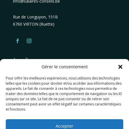
info@salaires-conseils.be
Rue de Longuyon, 151B
6760 VIRTON (Ruette)
Accueil
Gérer le consentement
A propos
Pour offrir les meilleures expériences, nous utilisons des technologies
Nos conseils
telles que les cookies pour stocker et/ou accéder aux informations des
appareils. Le fait de consentir à ces technologies nous permettra de
Nos services
traiter des données telles que le comportement de navigation ou les ID
uniques sur ce site. Le fait de ne pas consentir ou de retirer son
consentement peut avoir un effet négatif sur certaines caractéristiques
et fonctions.
🔐 Espace client
Accepter