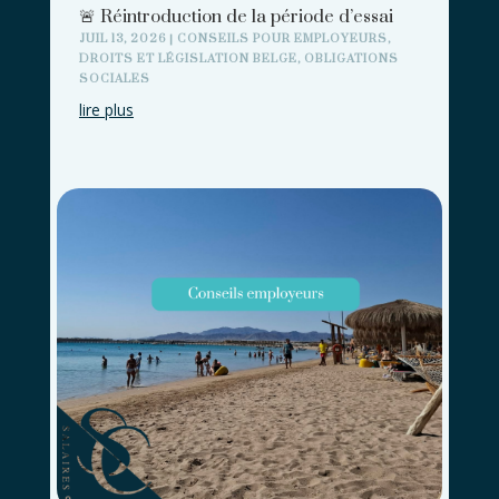
🚨 Réintroduction de la période d’essai
JUIL 13, 2026
|
CONSEILS POUR EMPLOYEURS
,
DROITS ET LÉGISLATION BELGE
,
OBLIGATIONS
SOCIALES
lire plus